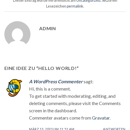
Dieser Eintrag wurde veröffentlicht am
Uncategorized
. Setzte ein
Lesezeichen
permalink
.
ADMIN
EINE IDEE ZU “
HELLO WORLD!
”
A WordPress Commenter
sagt:
Hi, this is a comment.
To get started with moderating, editing, and
deleting comments, please visit the Comments
screen in the dashboard.
Commenter avatars come from
Gravatar
.
MÄRZ 13, 2023 UM 11:51 AM
ANTWORTEN